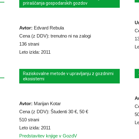
priraščanja gospodarskih gozdov
Ur
Avtor:
Edvard Rebula
C
Cena (z DDV): trenutno ni na zalogi
13
136 strani
Le
Leto izida: 2011
Raziskovalne metode v upravljanju z gozdnimi
ekosistemi
A
Avtor:
Marijan Kotar
Ce
Cena (z DDV): Študenti 30 €, 50 €
50
510 strani
Le
Leto izida: 2011
Predstavitev knjige v GozdV