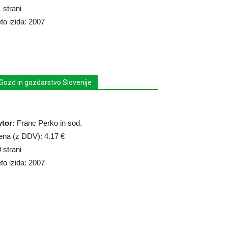
 strani
to izida: 2007
Gozd in gozdarstvo Slovenije
vtor:
Franc Perko in sod.
ena (z DDV): 4.17 €
 strani
to izida: 2007