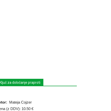
Ključ za določanje praproti
vtor:
Mateja Cojzer
ena (z DDV): 10.50 €