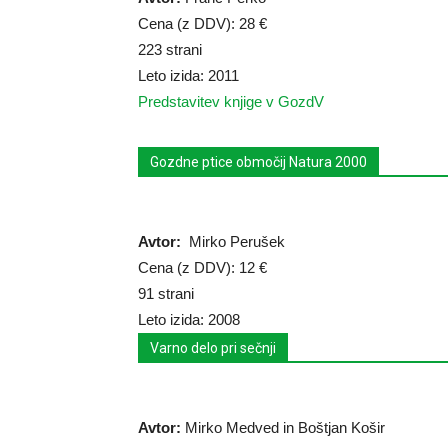
Cena (z DDV): 28 €
223 strani
Leto izida: 2011
Predstavitev knjige v GozdV
Gozdne ptice območij Natura 2000
Avtor:
Mirko Perušek
Cena (z DDV): 12 €
91 strani
Leto izida: 2008
Varno delo pri sečnji
Avtor:
Mirko Medved in Boštjan Košir