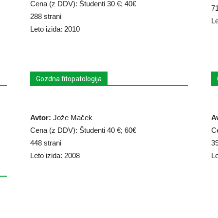
Cena (z DDV): Študenti 30 €; 40€
71
288 strani
Le
Leto izida: 2010
Gozdna fitopatologija
Avtor:
Jože Maček
A
Cena (z DDV): Študenti 40 €; 60€
C
448 strani
39
Leto izida: 2008
Le