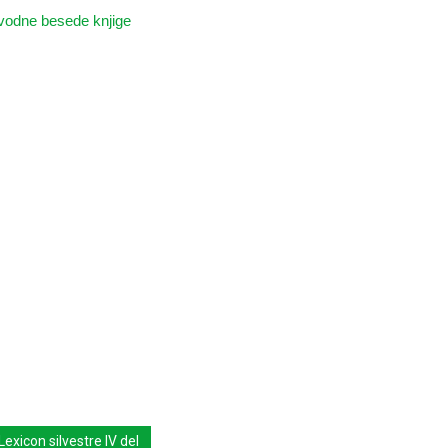
vodne besede knjige
Lexicon silvestre IV del