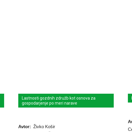
Lastnosti gozdnih združb kot osnova za
gospodarjenje po meri narave
A
Avtor:
Živko Košir
C