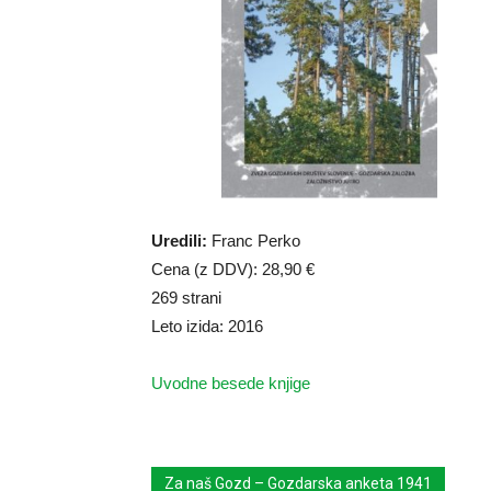
Uredili:
Franc Perko
Cena (z DDV): 28,90 €
269 strani
Leto izida: 2016
Uvodne besede knjige
Za naš Gozd – Gozdarska anketa 1941