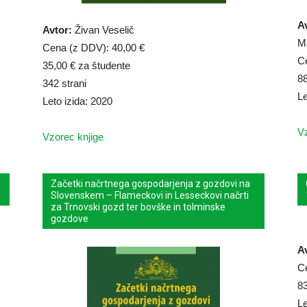
Av
Avtor:
Živan Veselič
Ma
Cena (z DDV): 40,00 €
C
35,00 € za študente
88
342 strani
Le
Leto izida: 2020
Vz
Vzorec knjige
Začetki načrtnega gospodarjenja z gozdovi na
Slovenskem – Flameckovi in Lesseckovi načrti
za Trnovski gozd ter bovške in tolminske
gozdove
A
C
83
Le