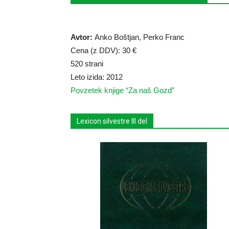
Avtor:
Anko Boštjan, Perko Franc
Cena (z DDV): 30 €
520 strani
Leto izida: 2012
Povzetek knjige “Za naš Gozd”
Lexicon silvestre III del