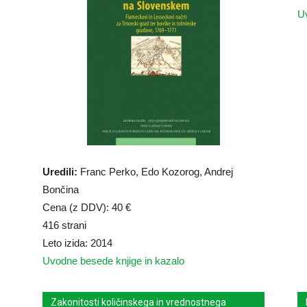
U
Uredili:
Franc Perko, Edo Kozorog, Andrej
Bončina
Cena (z DDV): 40 €
416 strani
Leto izida: 2014
Uvodne besede knjige in kazalo
Zakonitosti količinskega in vrednostnega