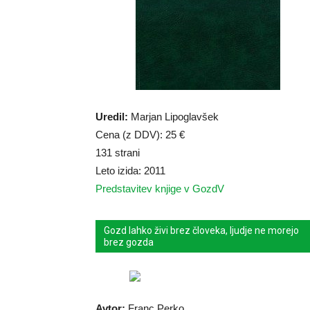
Uredil:
Marjan Lipoglavšek
Cena (z DDV): 25 €
131 strani
Leto izida: 2011
Predstavitev knjige v GozdV
Gozd lahko živi brez človeka, ljudje ne morejo
brez gozda
Avtor:
Franc Perko