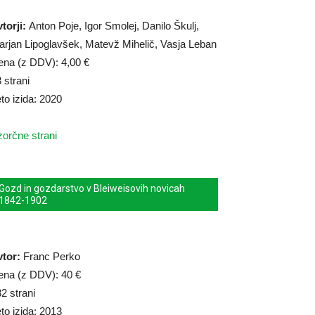
torji:
Anton Poje, Igor Smolej, Danilo Škulj,
rjan Lipoglavšek, Matevž Mihelič, Vasja Leban
ena (z DDV): 4,00 €
 strani
to izida: 2020
orčne strani
Gozd in gozdarstvo v Bleiweisovih novicah
1842-1902
vtor:
Franc Perko
ena (z DDV): 40 €
2 strani
to izida: 2013