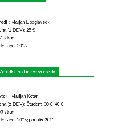
edil:
Marjan Lipoglavšek
ena (z DDV): 25 €
1 strani
to izida: 2013
Zgradba, rast in donos gozda
vtor:
Marijan Kotar
na (z DDV): Študenti 30 €; 40 €
0 strani
to izida: 2005; ponatis 2011