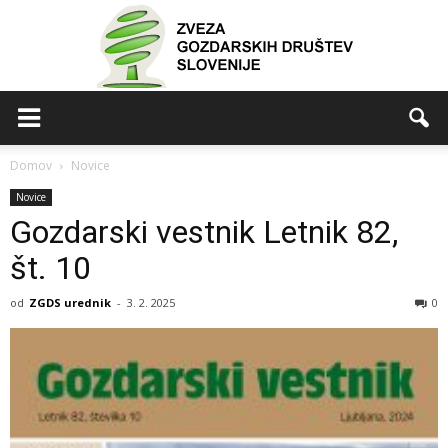
ZGDS
Domov
Novice
Novice
Gozdarski vestnik Letnik 82,
št. 10
od
ZGDS urednik
-
3. 2. 2025
0