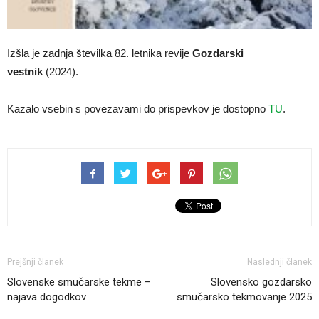
Izšla je zadnja številka 82. letnika revije
Gozdarski
vestnik
(2024).
Kazalo vsebin s povezavami do prispevkov je dostopno
TU
.
Prejšnji članek
Naslednji članek
Slovenske smučarske tekme –
Slovensko gozdarsko
najava dogodkov
smučarsko tekmovanje 2025