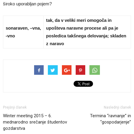
široko uporabljan pojem?
tak, da v veliki meri omogoča in
sonaraven, –vna,
upošteva naravne procese ali pa je
-vno
posledica takšnega delovanja; skladen
z naravo
Prejšnji članek
Naslednji članek
Winter meeting 2015 – 6.
Termina “ravnanje” in
mednarodno srečanje študentov
“gospodarjenje”
gozdarstva