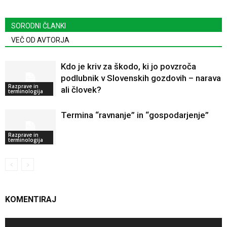
SORODNI ČLANKI
VEČ OD AVTORJA
Kdo je kriv za škodo, ki jo povzroča
podlubnik v Slovenskih gozdovih – narava
Razprave in
ali človek?
terminologija
Termina “ravnanje” in “gospodarjenje”
Razprave in
terminologija
KOMENTIRAJ