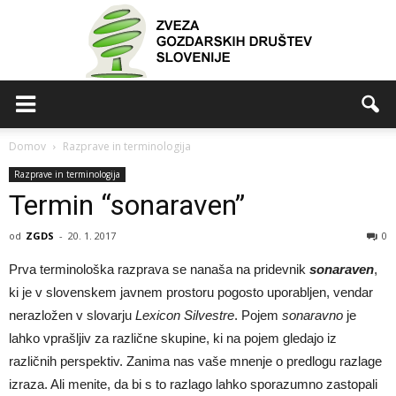
ZGDS
Domov
Razprave in terminologija
Razprave in terminologija
Termin “sonaraven”
od
ZGDS
-
20. 1. 2017
0
Prva terminološka razprava se nanaša na pridevnik
sonaraven
,
ki je v slovenskem javnem prostoru pogosto uporabljen, vendar
nerazložen v slovarju
Lexicon Silvestre
. Pojem
sonaravno
je
lahko vprašljiv za različne skupine, ki na pojem gledajo iz
različnih perspektiv. Zanima nas vaše mnenje o predlogu razlage
izraza. Ali menite, da bi s to razlago lahko sporazumno zastopali