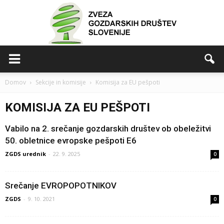
ZGDS
Domov
Sekcije in komisije
Komisija za EU pešpoti
KOMISIJA ZA EU PEŠPOTI
Vabilo na 2. srečanje gozdarskih društev ob obeležitvi
50. obletnice evropske pešpoti E6
ZGDS urednik
-
22. 9. 2025
0
Srečanje EVROPOPOTNIKOV
ZGDS
-
9. 10. 2021
0