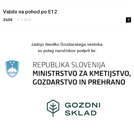
Vabilo na pohod po E12
ZGDS
-
7. 1. 2016
0
zadnjo številko Gozdarskega vestnika
so poleg naročnikov podprli še: